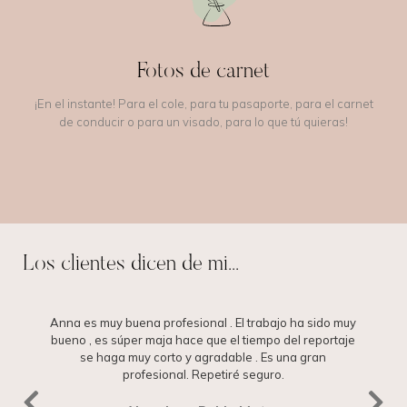
Fotos de carnet
¡En el instante! Para el cole, para tu pasaporte, para el carnet
de conducir o para un visado, para lo que tú quieras!
Los clientes dicen de mi...
Anna es muy buena profesional . El trabajo ha sido muy
bueno , es súper maja hace que el tiempo del reportaje
se haga muy corto y agradable . Es una gran
profesional. Repetiré seguro.